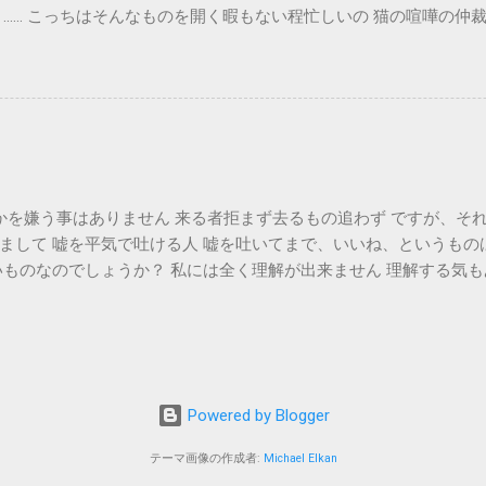
…… こっちはそんなものを開く暇もない程忙しいの 猫の喧嘩の仲
かを嫌う事はありません 来る者拒まず去るもの追わず ですが、それ
まして 嘘を平気で吐ける人 嘘を吐いてまで、いいね、というもの
いものなのでしょうか？ 私には全く理解が出来ません 理解する気も
 随分と食い違っておりましたので、 これは……と 然るべき担当部
の場合を見過ごす事は 私のポリシーに反する事ですので
Powered by Blogger
テーマ画像の作成者:
Michael Elkan