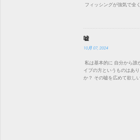
フィッシングが強気で全く
嘘
10月 07, 2024
私は基本的に 自分から誰
イプの方というものはあり
か？ その嘘を広めて欲し
稿が、私が聞いている事と
念の為の確認です もしも