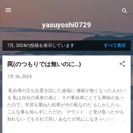
スキップしてメイン コンテンツに移動
yasuyoshi0729
7月, 2024の投稿を表示しています
すべて表示
投
稿
罠(のつもりでは無いのに…)
7月 26, 2024
私自身の立ち位置を話した途端に 連絡が無くなった人がい
る 私は自分の保身の為と、その事自体にとても興味があっ
たので、学習を重ねた結果が今の私なのだ もしかしたら、
こんな事も知らずに ただの、マウント、と受け取ったやも
知れない でもそれで良い あなたが気にしなきゃいけない事
は そんなところじゃあないから 私が、わざと、伝えた意図