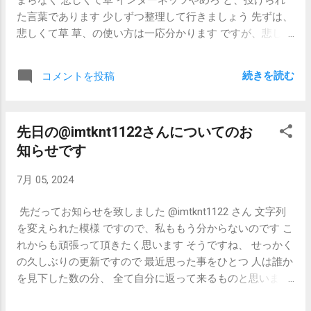
た言葉であります 少しずつ整理して行きましょう 先ずは、
悲しくて草 草、の使い方は一応分かります ですが、悲しい
のだけれど、草 これは何を意味しているのでしょう？ その
まま受け取れば 悲しいのだけれども草が生える程笑ってし
続きを読む
コメントを投稿
まう 文章の脈略しては全く成り立っておりません 今後の日
本語文化が不安になってしまいます 次に インターネッツや
めろ に続きましょう インターネッツ=インターネットで良
先日の@imtknt1122さんについてのお
いと思います しかし、とても幅が広いですね 私は仕事柄、
知らせです
彼女にインターネットを止めろと言われても、とても困っ
てしまいます きっと彼女はSNS、それも特定のものを指し
7月 05, 2024
ていたのだと思います とてもゲームがお好きな方の様でし
たが ゲームも良いですが、 その他の知識を得る事も楽しい
先だってお知らせを致しました @imtknt1122 さん 文字列
ですよ
を変えられた模様 ですので、私ももう分からないのです こ
れからも頑張って頂きたく思います そうですね、 せっかく
の久しぶりの更新ですので 最近思った事をひとつ 人は誰か
を見下した数の分、 全て自分に返って来るものと思います
明日は我が身 刻んでおこうと思います