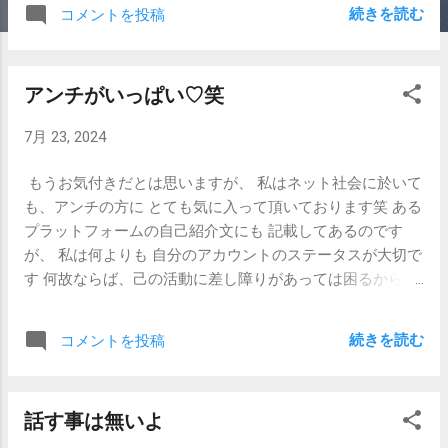
が マウント、だと思ったのならば本当に浅はかだ そう思っ
続きを読む
コメントを投稿
ていたら良いと思うよ っと、 多分ひとり、自分の事？と思
っていらっしゃる方がいると思うが、あなたでは無いです
それこそ、すっかり忘れてたわ笑
アンチがいっぱい♡笑
7月 23, 2024
もうお気付きだとは思いますが、 私はネット社会に於いて
も、アンチの方に とても気に入って頂いております笑 ある
プラットフォームの自己紹介文にも 記載してあるのです
が、 私は何よりも 自分のアカウントのステータスが大切で
す 何故ならば、己の活動に差し障りがあっては困るからで
す ですので、アンチコメントにいちいち反応している 暇も
時間を割くことも 本当に、無駄、なのです なので煽って下
続きを読む
コメントを投稿
さる方々には大変申し上げにくいのですが… 貴方ひとりだ
けが煽っている、という話しでは無いので、 貴方の言葉だ
けに、私が気を病んで無視をしているのでは無い事だけは
話す事は無いよ
どうぞご理解下さいませ