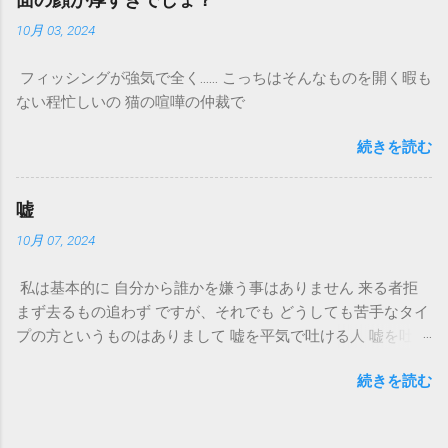
10月 03, 2024
フィッシングが強気で全く…… こっちはそんなものを開く暇も
ない程忙しいの 猫の喧嘩の仲裁で
続きを読む
嘘
10月 07, 2024
私は基本的に 自分から誰かを嫌う事はありません 来る者拒
まず去るもの追わず ですが、それでも どうしても苦手なタイ
プの方というものはありまして 嘘を平気で吐ける人 嘘を吐い
てまで、いいね、というものは 欲しいものなのでしょうか？
続きを読む
その嘘を広めて欲しいものなのでしょうか？ 私には全く理解
が出来ません 理解する気もありません とある方の投稿が、私
が聞いている事と 随分と食い違っておりましたので、 これ